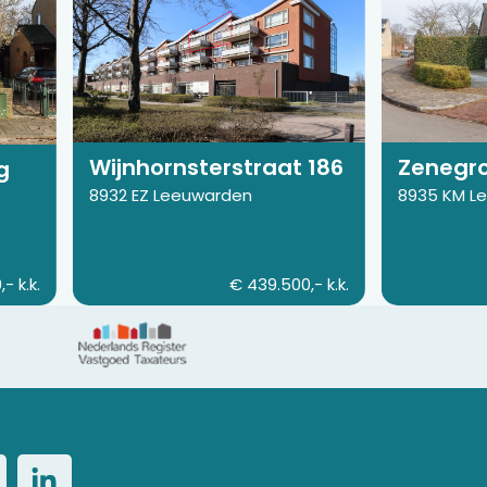
pagina
pagina
van
van
Wijnhornsterstraat
Zenegroen
186
66
Wijnhornsterstraat 186
Zenegr
g
8932 EZ Leeuwarden
8935 KM L
- k.k.
€ 439.500,- k.k.