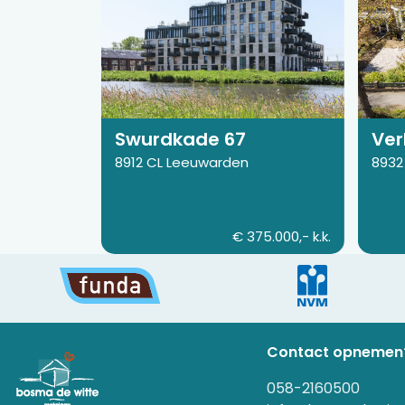
pagina
pagin
van
van
Swurdkade
Verle
67
Schra
106
Swurdkade 67
Ver
8912 CL Leeuwarden
8932
€ 375.000,- k.k.
Contact opnemen
058-2160500