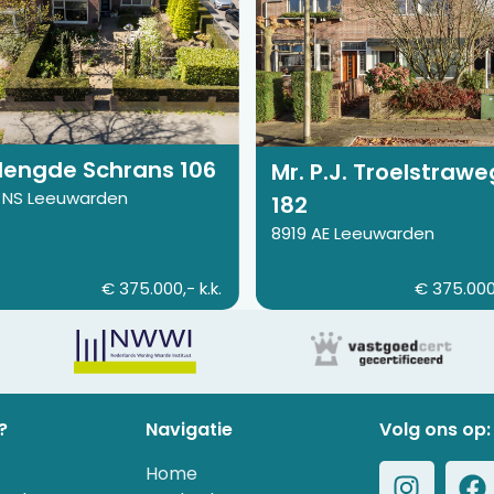
a
pagina
van
ngde
Mr.
ns
P.J.
Troelstraweg
182
lengde Schrans 106
Mr. P.J. Troelstrawe
 NS Leeuwarden
182
8919 AE Leeuwarden
€ 375.000,- k.k.
€ 375.000,
?
Navigatie
Volg ons op:
Home