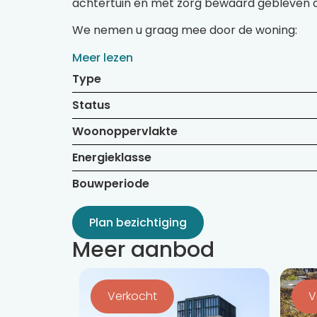
achtertuin en met zorg bewaard gebleven au
We nemen u graag mee door de woning:
Meer lezen
Type
Status
Woonoppervlakte
Energieklasse
Bouwperiode
Plan bezichtiging
Meer aanbod
Bekijk
Bekijk
de
de
Verkocht
V
detail
detail