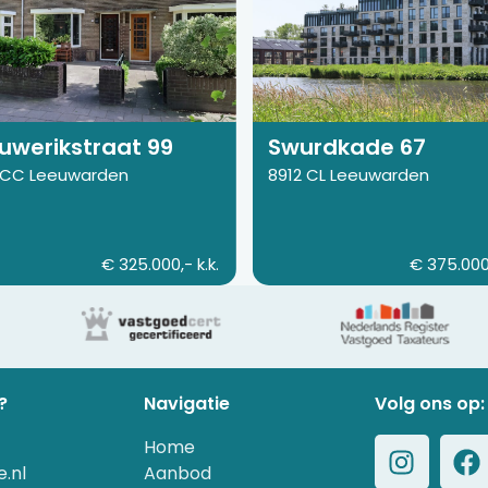
van
rikstraat
Swurdkade
67
uwerikstraat 99
Swurdkade 67
 CC Leeuwarden
8912 CL Leeuwarden
€ 325.000,- k.k.
€ 375.000,
?
Navigatie
Volg ons op:
Home
.nl
Aanbod