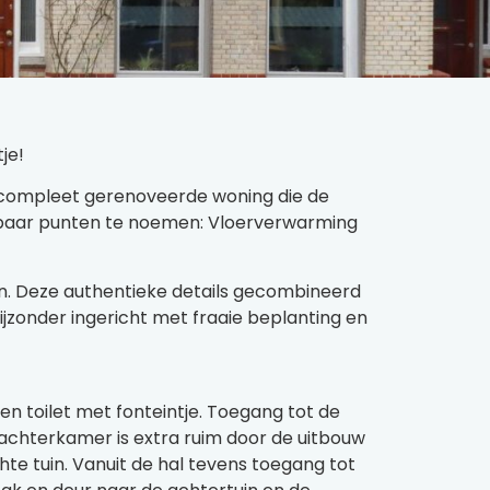
je!
 compleet gerenoveerde woning die de
n paar punten te noemen: Vloerverwarming
en. Deze authentieke details gecombineerd
ijzonder ingericht met fraaie beplanting en
n toilet met fonteintje. Toegang tot de
e achterkamer is extra ruim door de uitbouw
te tuin. Vanuit de hal tevens toegang tot