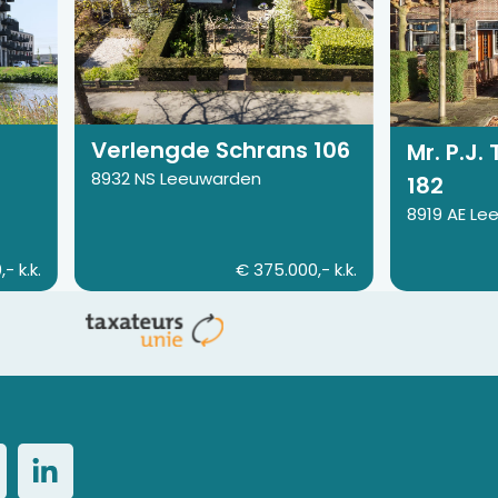
van
van
Verlengde
Mr.
Schrans
P.J.
106
Troelstrawe
182
Verlengde Schrans 106
Mr. P.J.
8932 NS Leeuwarden
182
8919 AE L
- k.k.
€ 375.000,- k.k.