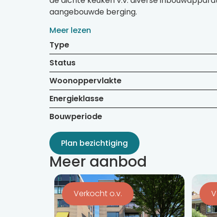
de dichte keuken v.v. diverse inbouwappara
aangebouwde berging.
Meer lezen
Type
Status
Woonoppervlakte
Energieklasse
Bouwperiode
Plan bezichtiging
Meer aanbod
Bekijk
Bekijk
de
de
Verkocht o.v.
V
detail
detail
pagina
pagin