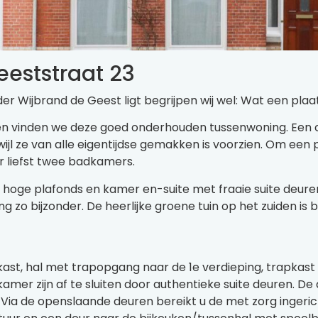
eeststraat 23
er Wijbrand de Geest ligt begrijpen wij wel: Wat een plaat
den vinden we deze goed onderhouden tussenwoning. Een
ijl ze van alle eigentijdse gemakken is voorzien. Om ee
 liefst twee badkamers.
 hoge plafonds en kamer en-suite met fraaie suite deur
zo bijzonder. De heerlijke groene tuin op het zuiden is b
st, hal met trapopgang naar de 1e verdieping, trapkast e
amer zijn af te sluiten door authentieke suite deuren. D
Via de openslaande deuren bereikt u de met zorg ingerich