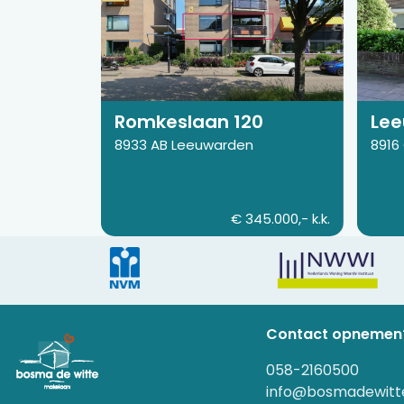
van
van
Romkeslaan
Leeuwe
120
99
Romkeslaan 120
Lee
8933 AB Leeuwarden
8916
€ 345.000,- k.k.
Contact opnemen
058-2160500
info@bosmadewitte