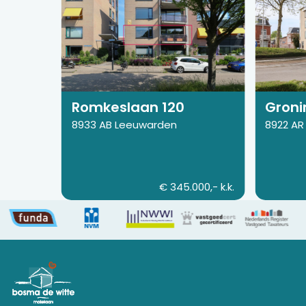
pagina
pagina
van
van
Romkeslaan
Groninge
120
43
Romkeslaan 120
Groni
8933 AB Leeuwarden
8922 AR
€ 345.000,- k.k.