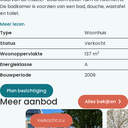
De badkamer is voorzien van een bad, douche, wastafel
en toilet.
Meer lezen
Type
Woonhuis
Status
Verkocht
2
Woonoppervlakte
137 m
Energieklasse
A
Bouwperiode
2009
Plan bezichtiging
Meer aanbod
Alles bekijken
Bekijk
Bekijk
de
de
Verkocht o.v.
detail
detail