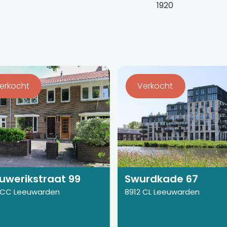
1920
Bekijk
de
erkocht
Verkocht
detail
a
pagina
van
rikstraat
Swurdkade
67
uwerikstraat 99
Swurdkade 67
 CC Leeuwarden
8912 CL Leeuwarden