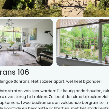
rans 106
gde Schrans: Niet zozeer apart, wél heel bijzonder!
udste straten van Leeuwarden: Dit keurig onderhouden, 
u even terug te trekken. Zo leent de ruime bijkeuken zi
laapkamers, twee badkamers en voldoende bergruimte in d
an de voorzijde en beschutte achtertuin, met het stadscen