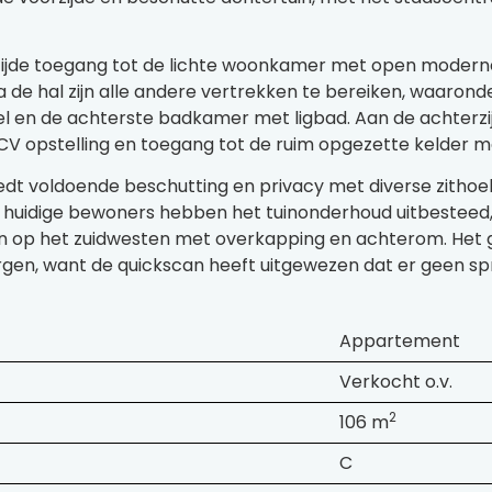
rzijde toegang tot de lichte woonkamer met open moder
a de hal zijn alle andere vertrekken te bereiken, waaro
fel en de achterste badkamer met ligbad. Aan de achterz
V opstelling en toegang tot de ruim opgezette kelder me
iedt voldoende beschutting en privacy met diverse zithoe
De huidige bewoners hebben het tuinonderhoud uitbesteed,
in op het zuidwesten met overkapping en achterom. Het g
gen, want de quickscan heeft uitgewezen dat er geen spr
Appartement
Verkocht o.v.
2
106 m
C