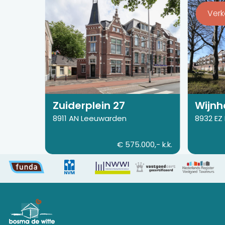
de
de
Ver
detail
detail
pagina
pagina
van
van
Zuiderplein
Wijnhorns
27
186
Zuiderplein 27
Wijnh
8911 AN Leeuwarden
8932 EZ
€ 575.000,- k.k.