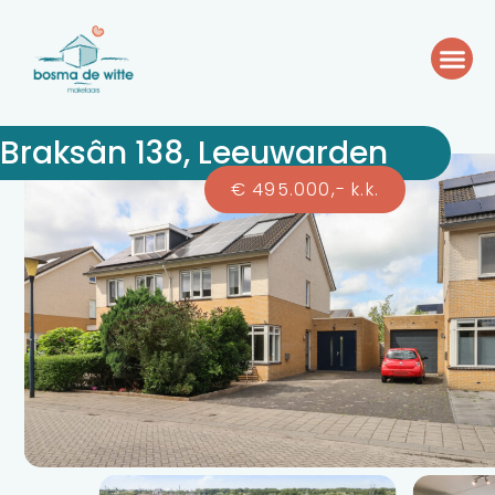
Braksân 138, Leeuwarden