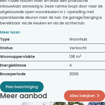
een fraaie houten vloer en waar een praktische
inbouwkast aanwezig is. Deze ruimte loopt door naar de
uitgebouwde open woonkeuken in L-opstelling met
openslaande deuren naar de tuin. De garage/berging is
bereikbaar via de keuken en via de achtertuin.
Meer lezen
Type
Woonhuis
Status
Verkocht
2
Woonoppervlakte
138 m
Energieklasse
A
Bouwperiode
2006
Plan bezichtiging
Meer aanbod
Alles bekijken
Bekijk
Bekijk