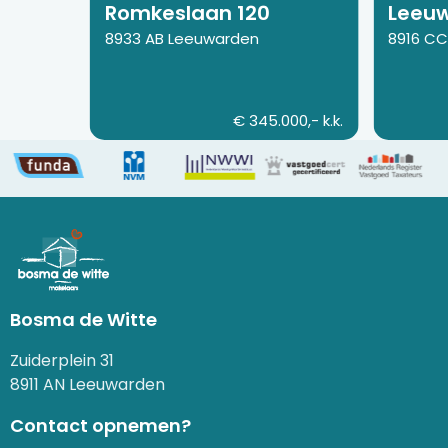
Romkeslaan 120
Leeuw
8933 AB Leeuwarden
8916 C
€ 345.000,- k.k.
Bosma de Witte
Zuiderplein 31
8911 AN Leeuwarden
Contact opnemen?