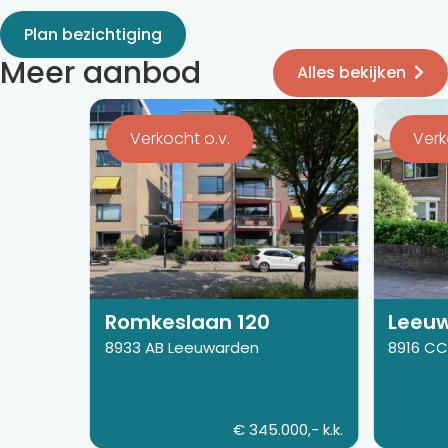
Plan bezichtiging
Meer aanbod
Alles bekijken
Bekijk
Bekijk
de
de
Verkocht o.v.
Ver
detail
detail
pagina
pagina
van
van
Romkeslaan
Leeuweri
120
99
Romkeslaan 120
Leeuw
8933 AB Leeuwarden
8916 C
€ 345.000,- k.k.