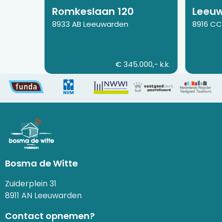
Romkeslaan 120
Leeuw
8933 AB Leeuwarden
8916 C
€ 345.000,- k.k.
Bosma de Witte
Zuiderplein 31
8911 AN Leeuwarden
Contact opnemen?