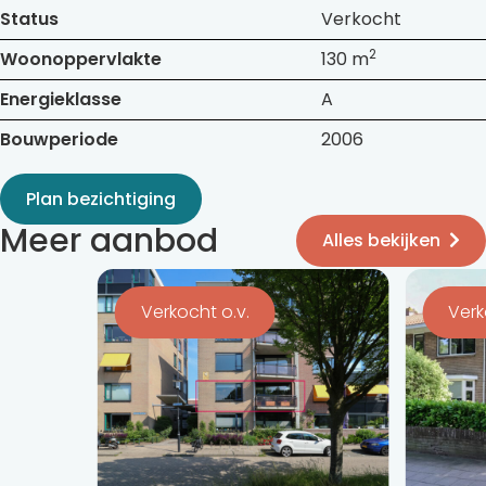
Status
Verkocht
2
Woonoppervlakte
130 m
Energieklasse
A
Bouwperiode
2006
Plan bezichtiging
Meer aanbod
Alles bekijken
Bekijk
Bekijk
de
de
Verkocht o.v.
Ver
detail
detail
pagina
pagina
van
van
Romkeslaan
Leeuweri
120
99