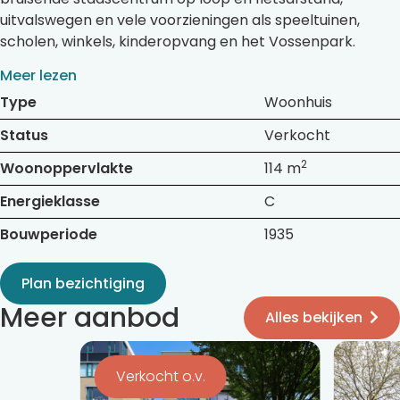
uitvalswegen en vele voorzieningen als speeltuinen,
scholen, winkels, kinderopvang en het Vossenpark.
Meer lezen
Type
Woonhuis
Status
Verkocht
2
Woonoppervlakte
114 m
Energieklasse
C
Bouwperiode
1935
Plan bezichtiging
Meer aanbod
Alles bekijken
Bekijk
Bekijk
de
de
Verkocht o.v.
detail
detail