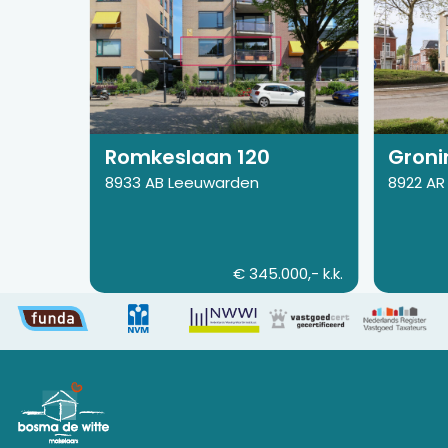
pagina
pagina
van
van
Romkeslaan
Groninge
120
43
Romkeslaan 120
Groni
8933 AB Leeuwarden
8922 AR
€ 345.000,- k.k.