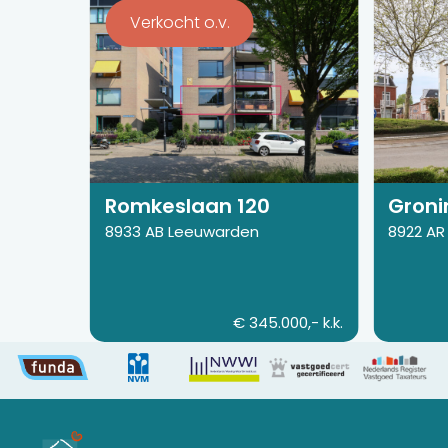
de
de
Verkocht o.v.
detail
detail
pagina
pagina
van
van
Romkeslaan
Groninge
120
43
Romkeslaan 120
Groni
8933 AB Leeuwarden
8922 AR
€ 345.000,- k.k.