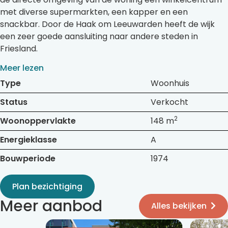
met diverse supermarkten, een kapper en een
snackbar. Door de Haak om Leeuwarden heeft de wijk
een zeer goede aansluiting naar andere steden in
Friesland.
Meer lezen
Type
Woonhuis
Status
Verkocht
2
Woonoppervlakte
148 m
Energieklasse
A
Bouwperiode
1974
Plan bezichtiging
Meer aanbod
Alles bekijken
Bekijk
Bekijk