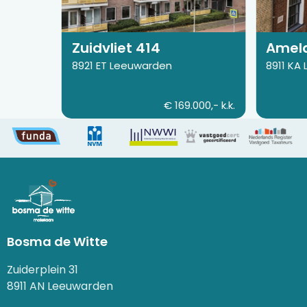
414
6
Zuidvliet 414
Amela
8921 ET Leeuwarden
8911 KA
€ 169.000,- k.k.
Bosma de Witte
Zuiderplein 31
8911 AN Leeuwarden