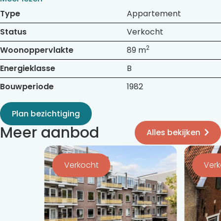
Type
Appartement
Status
Verkocht
2
Woonoppervlakte
89 m
Energieklasse
B
Bouwperiode
1982
Plan bezichtiging
Meer aanbod
Alles bekijken
Bekijk
Bekijk
de
de
Verkocht
Ver
detail
detail
pagina
pagina
van
van
Zuidvliet
Amelands