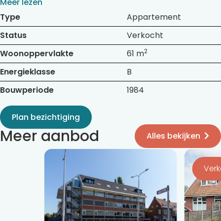
Meer lezen
Type
Appartement
Status
Verkocht
2
Woonoppervlakte
61 m
Energieklasse
B
Bouwperiode
1984
Plan bezichtiging
Meer aanbod
Alles bekijken
Bekijk
Bekijk
de
de
Ver
detail
detail
pagina
pagina
van
van
Bleeklaan
Tijnjedijk