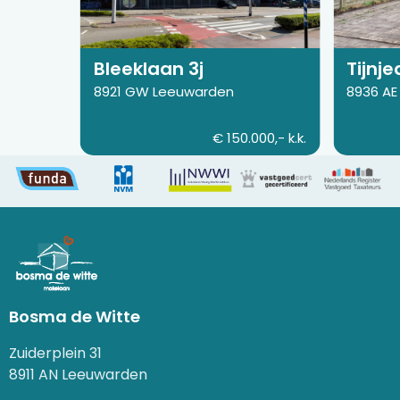
3j
140
Bleeklaan 3j
Tijnje
8921 GW Leeuwarden
8936 AE
€ 150.000,- k.k.
Bosma de Witte
Zuiderplein 31
8911 AN Leeuwarden