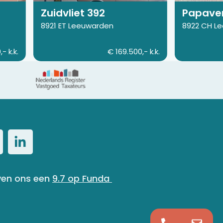
Zuidvliet 392
Papaver
8921 ET Leeuwarden
8922 CH L
- k.k.
€ 169.500,- k.k.
ven ons een 
9.7
op Funda 