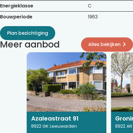
Energieklasse
C
Bouwperiode
1963
Plan bezichtiging
Meer aanbod
Alles bekijken
Bekijk
Bekijk
de
de
detail
detail
pagina
pagina
van
van
Azaleastraat
Groninge
91
43
Azaleastraat 91
Groni
8922 GK Leeuwarden
8922 AR