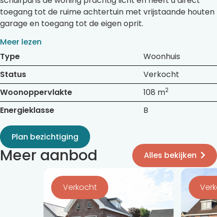
schuifpui is de woning prachtig licht en heeft u direct
toegang tot de ruime achtertuin met vrijstaande houten
garage en toegang tot de eigen oprit.
Meer lezen
Type
Woonhuis
Status
Verkocht
2
Woonoppervlakte
108 m
Energieklasse
B
Plan bezichtiging
Meer aanbod
Alles bekijken
Bekijk
Bekijk
de
de
Verkocht
Ver
detail
detail
pagina
pagina