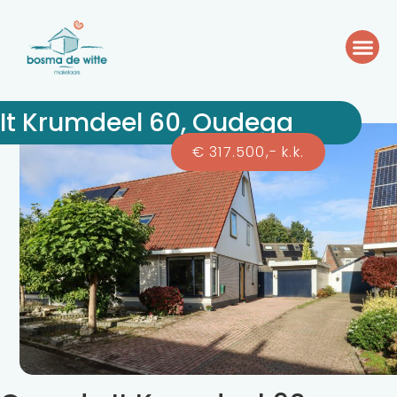
It Krumdeel 60, Oudega