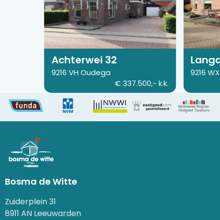
van
van
Achterwei
Langdeel
32
28
Achterwei 32
Langd
9216 VH Oudega
9216 W
€ 337.500,- k.k.
Bosma de Witte
Zuiderplein 31
8911 AN Leeuwarden