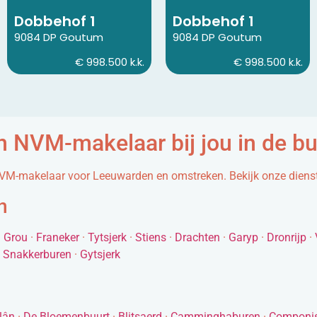
Dobbehof 1
Dobbehof 1
9084 DP Goutum
9084 DP Goutum
€ 998.500 k.k.
€ 998.500 k.k.
n NVM-makelaar bij jou in de bu
VM-makelaar voor Leeuwarden en omstreken. Bekijk onze dienste
n
·
Grou
·
Franeker
·
Tytsjerk
·
Stiens
·
Drachten
·
Garyp
·
Dronrijp
·
·
Snakkerburen
·
Gytsjerk
lân
·
De Bloemenbuurt
·
Blitsaerd
·
Camminghaburen
·
Componis