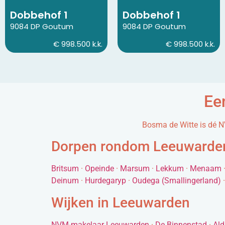
Dobbehof 1
Dobbehof 1
9084 DP Goutum
9084 DP Goutum
€ 998.500 k.k.
€ 998.500 k.k.
Ee
Bosma de Witte is dé N
Dorpen rondom Leeuwarde
Britsum
·
Opeinde
·
Marsum
·
Lekkum
·
Menaam
Deinum
·
Hurdegaryp
·
Oudega (Smallingerland)
Wijken in Leeuwarden
NVM-makelaar Leeuwarden
·
De Binnenstad
·
Ald