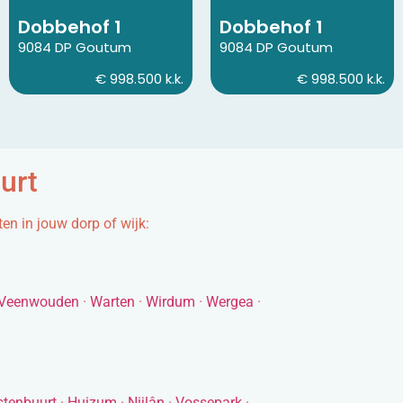
Dobbehof 1
Dobbehof 1
9084 DP Goutum
9084 DP Goutum
€ 998.500 k.k.
€ 998.500 k.k.
urt
n in jouw dorp of wijk:
Veenwouden
·
Warten
·
Wirdum
·
Wergea
·
tenbuurt
·
Huizum
·
Nijlân
·
Vossepark
·