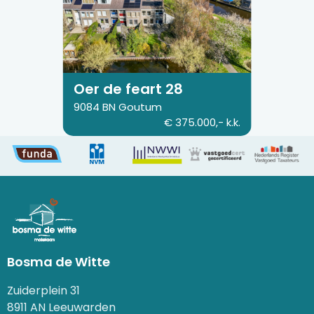
van
Oer
de
feart
28
Oer de feart 28
9084 BN Goutum
€ 375.000,- k.k.
Bosma de Witte
Zuiderplein 31
8911 AN Leeuwarden