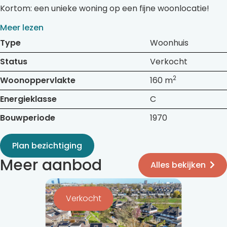
Kortom: een unieke woning op een fijne woonlocatie!
Meer lezen
Type
Woonhuis
Status
Verkocht
2
Woonoppervlakte
160 m
Energieklasse
C
Bouwperiode
1970
Plan bezichtiging
Meer aanbod
Alles bekijken
Bekijk
de
Verkocht
detail
pagina