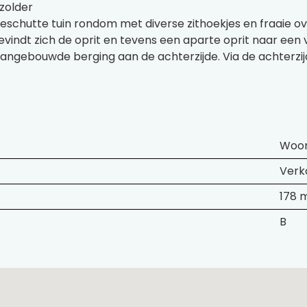
gzolder
 beschutte tuin rondom met diverse zithoekjes en fraaie 
 bevindt zich de oprit en tevens een aparte oprit naar ee
gebouwde berging aan de achterzijde. Via de achterzijd
Woon
Verk
178 
B