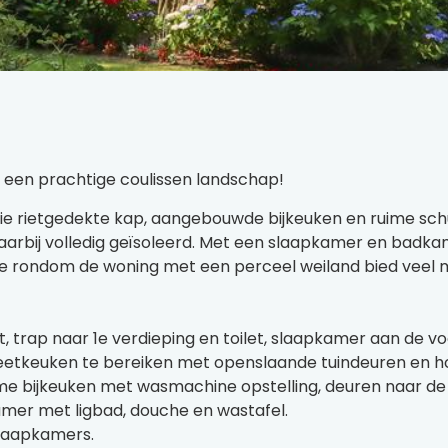
 een prachtige coulissen landschap!
aie rietgedekte kap, aangebouwde bijkeuken en ruime sch
aarbij volledig geïsoleerd. Met een slaapkamer en badk
te rondom de woning met een perceel weiland bied veel m
 trap naar 1e verdieping en toilet, slaapkamer aan de v
de eetkeuken te bereiken met openslaande tuindeuren en h
ime bijkeuken met wasmachine opstelling, deuren naar de
kamer met ligbad, douche en wastafel.
slaapkamers.