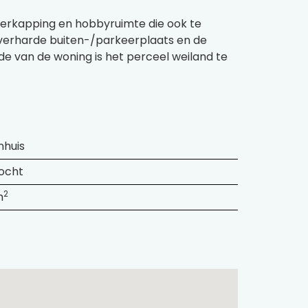
overkapping en hobbyruimte die ook te
n verharde buiten-/parkeerplaats en de
e van de woning is het perceel weiland te
huis
ocht
2
m