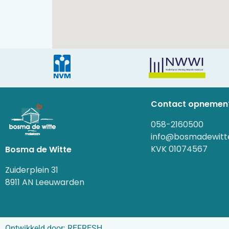
Contact opnemen
058-2160500
info@bosmadewitte
KVK 01074567
Bosma de Witte
Zuiderplein 31
8911 AN Leeuwarden
Ontwikkeld door:
REFRESH